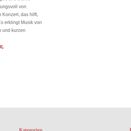
mungsvoll von
Konzert, das hilft,
Es erklingt Musik von
n und kurzen
r,
Kategorien